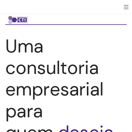
Ativar/desativar mudo
Uma
consultoria
empresarial
para